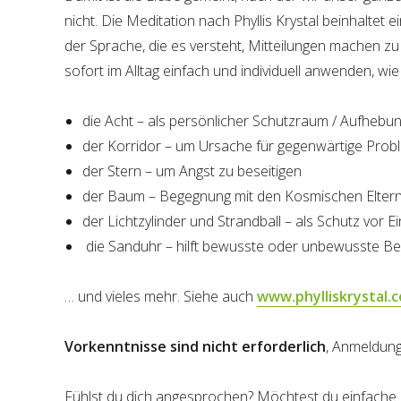
nicht. Die Meditation nach Phyllis Krystal beinhaltet e
der Sprache, die es versteht, Mitteilungen machen zu
sofort im Alltag einfach und individuell anwenden, wie 
die Acht – als persönlicher Schutzraum / Aufhebu
der Korridor – um Ursache für gegenwärtige Prob
der Stern – um Angst zu beseitigen
der Baum – Begegnung mit den Kosmischen Eltern
der Lichtzylinder und Strandball – als Schutz vor 
die Sanduhr – hilft bewusste oder unbewusste B
… und vieles mehr. Siehe auch
www.phylliskrystal.
Vorkenntnisse sind nicht erforderlich
, Anmeldung
Fühlst du dich angesprochen? Möchtest du einfache Üb