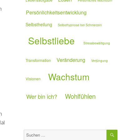
Persönliches Wachstum
n
Persönlichkeitsentwicklung
Selbstheilung
Selbsthypnose bei Schmerzen
Selbstliebe
Stressbewältigung
Veränderung
Transformation
Verjüngung
Wachstum
Visionen
Wohlfühlen
Wer bin ich?
h
Mal
SUCHEN
Suchen
nach: