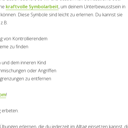
ine
kraftvolle Symbolarbeit
, um deinem Unterbewusstsein in
 können. Diese Symbole sind leicht zu erlernen. Du kannst sie
z.B.
ng von Kontrollierendem
leme zu finden
 und dem inneren Kind
Einmischungen oder Angriffen
egrenzungen zu entfernen
com
!
 erbeten.
ungen erlernen, die du jederzeit im Alltag einsetzen kannst, d