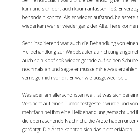
Sehr eindrücklich war z.B. die Behandlung bei mein
kam und sich dort auch kaum anfassen ließ. Er verzog 
behandeln konnte. Als er wieder aufstand, belastete e
wiederkam war er wieder ganz der Alte. Tiere können s
Sehr inspirierend war auch die Behandlung von einem
Heilbehandlung zur Wirbelsäulenaufrichtung angemel
auch sein Kopf saß wieder gerade auf seinen Schulte
nochmals an und sagte er müsse mir etwas erzählen. 
verneige mich vor dir. Er war wie ausgewechselt.
Was aber am allerschönsten war, ist was sich bei e
Verdacht auf einen Tumor festgestellt wurde und vo
mehrfach bei ihm eine Heilbehandlung gemacht und ih
die überraschende Nachricht, die Ärzte haben unter
geröntgt. Die Ärzte konnten sich das nicht erklären.