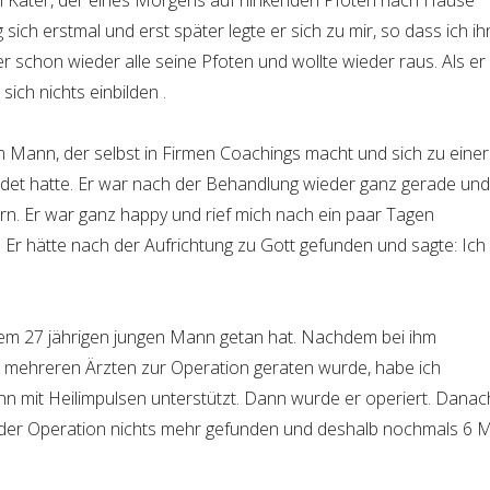
em Kater, der eines Morgens auf hinkenden Pfoten nach Hause
sich erstmal und erst später legte er sich zu mir, so dass ich ih
r schon wieder alle seine Pfoten und wollte wieder raus. Als er
ich nichts einbilden .
 Mann, der selbst in Firmen Coachings macht und sich zu einer
det hatte. Er war nach der Behandlung wieder ganz gerade und
rn. Er war ganz happy und rief mich nach ein paar Tagen
Er hätte nach der Aufrichtung zu Gott gefunden und sagte: Ich
inem 27 jährigen jungen Mann getan hat. Nachdem bei ihm
n mehreren Ärzten zur Operation geraten wurde, habe ich
n mit Heilimpulsen unterstützt. Dann wurde er operiert. Danac
 der Operation nichts mehr gefunden und deshalb nochmals 6 