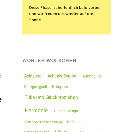
Diese Phase ist hoffentlich bald vorbei
und wir freuen uns wieder auf die
Sonne.
WÖRTER-WÖLKCHEN
®
Ablösung
Acht als Symbol
Aufrichtung
Entspannt
Einzigartigkeit
Fülle und Glück anziehen
e
Harmonie
Human Design
Kraftquelle
Kostenlose Fernbehandlung
Lösen
Lebensaufgabe