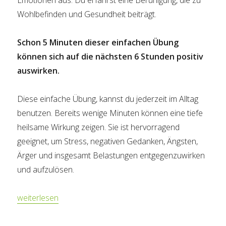
Emotionen aus. Du erfährst eine Beruhigung, die zu
Wohlbefinden und Gesundheit beiträgt.
Schon 5 Minuten dieser einfachen Übung
können sich auf die nächsten 6 Stunden positiv
auswirken.
Diese einfache Übung, kannst du jederzeit im Alltag
benutzen. Bereits wenige Minuten können eine tiefe
heilsame Wirkung zeigen. Sie ist hervorragend
geeignet, um Stress, negativen Gedanken, Ängsten,
Ärger und insgesamt Belastungen entgegenzuwirken
und aufzulösen.
„Herzkohärenz-Übung“
weiterlesen