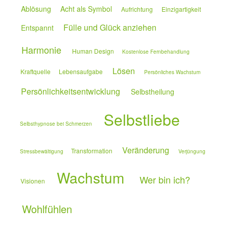
Ablösung
Acht als Symbol
Aufrichtung
Einzigartigkeit
Fülle und Glück anziehen
Entspannt
Harmonie
Human Design
Kostenlose Fernbehandlung
Lösen
Kraftquelle
Lebensaufgabe
Persönliches Wachstum
Persönlichkeitsentwicklung
Selbstheilung
Selbstliebe
Selbsthypnose bei Schmerzen
Veränderung
Transformation
Stressbewältigung
Verjüngung
Wachstum
Wer bin ich?
Visionen
Wohlfühlen