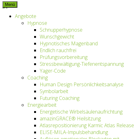
Menü
Inhalt
springen
Angebote
Hypnose
Schnupperhypnose
Wunschgewicht
Hypnotisches Magenband
Endlich rauchfrei
Prüfungsvorbereitung
Stressbewältigung-Tiefenentspannung
Yager-Code
Coaching
Human Design Persönlichkeitsanalyse
Symbolarbeit
Futuring Coaching
Energiearbeit
Energetische Wirbelsäulenaufrichtung
amazinGRACE® Heilsitzung
Atlasrepositionierung Karmic Atlas Release
ELISE-MILA-Impulsbehandlung