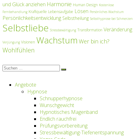
Harmonie
und Glück anziehen
Human Design
Kostenlose
Lösen
Kraftquelle
Lebensaufgabe
Fernbehandlung
Persönliches Wachstum
Persönlichkeitsentwicklung
Selbstheilung
Selbsthypnose bei Schmerzen
Selbstliebe
Veränderung
Transformation
Stressbewältigung
Wachstum
Wer bin ich?
Visionen
Verjüngung
Wohlfühlen
Suchen
Suchen
nach:
Angebote
Hypnose
Schnupperhypnose
Wunschgewicht
Hypnotisches Magenband
Endlich rauchfrei
Prüfungsvorbereitung
Stressbewältigung-Tiefenentspannung