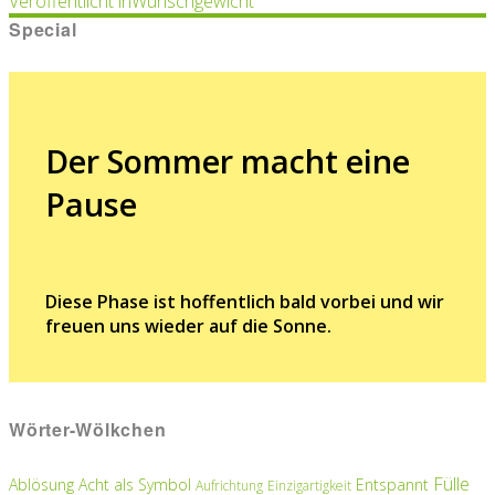
Beitragsnavigation
Veröffentlicht in
Wunschgewicht
Special
Der Sommer macht eine
Pause
Diese Phase ist hoffentlich bald vorbei und wir
freuen uns wieder auf die Sonne.
Wörter-Wölkchen
Fülle
Ablösung
Acht als Symbol
Entspannt
Aufrichtung
Einzigartigkeit