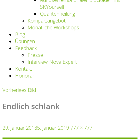
Auflösen emotionaler Blockaden mit
SKYourself
Quantenheilung
Kompaktangebot
Monatliche Workshops
Blog
Übungen
Feedback
Presse
Interview Nova Expert
Kontakt
Honorar
Vorheriges Bild
Endlich schlank
Veröffentlicht
Originalgröße
29. Januar 2018
5. Januar 2019
777 × 777
am