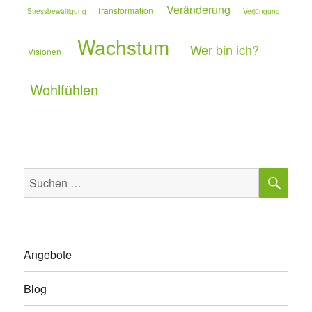
Veränderung
Transformation
Stressbewältigung
Verjüngung
Wachstum
Wer bin ich?
Visionen
Wohlfühlen
SU
Suchen
nach:
Angebote
Blog