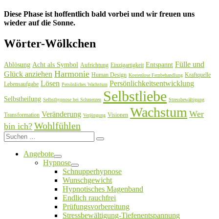
Diese Phase ist hoffentlich bald vorbei und wir freuen uns
wieder auf die Sonne.
Wörter-Wölkchen
Fülle und
Ablösung
Acht als Symbol
Entspannt
Aufrichtung
Einzigartigkeit
Harmonie
Glück anziehen
Human Design
Kraftquelle
Kostenlose Fernbehandlung
Lösen
Persönlichkeitsentwicklung
Lebensaufgabe
Persönliches Wachstum
Selbstliebe
Selbstheilung
Selbsthypnose bei Schmerzen
Stressbewältigung
Wachstum
Wer
Veränderung
Transformation
Visionen
Verjüngung
Wohlfühlen
bin ich?
Suchen
Suchen
nach:
Angebote
Untermenü
Hypnose
öffnen
Untermenü
Schnupperhypnose
öffnen
Wunschgewicht
Hypnotisches Magenband
Endlich rauchfrei
Prüfungsvorbereitung
Stressbewältigung-Tiefenentspannung