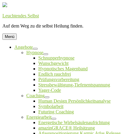
Zum
Inhalt
springen
Leuchtendes Selbst
Auf dem Weg zu dir selbst Heilung finden.
Menü
Angebote
Untermenü
Hypnose
öffnen
Untermenü
Schnupperhypnose
öffnen
Wunschgewicht
Hypnotisches Magenband
Endlich rauchfrei
Prüfungsvorbereitung
Stressbewältigung-Tiefenentspannung
Yager-Code
Coaching
Untermenü
Human Design Persönlichkeitsanalyse
öffnen
Symbolarbeit
Futuring Coaching
Energiearbeit
Untermenü
Energetische Wirbelsäulenaufrichtung
öffnen
amazinGRACE® Heilsitzung
Atlasrepositionierung Karmic Atlas Release