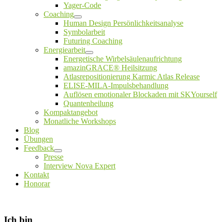
Yager-Code
Coaching
Untermenü
Human Design Persönlichkeitsanalyse
öffnen
Symbolarbeit
Futuring Coaching
Energiearbeit
Untermenü
Energetische Wirbelsäulenaufrichtung
öffnen
amazinGRACE® Heilsitzung
Atlasrepositionierung Karmic Atlas Release
ELISE-MILA-Impulsbehandlung
Auflösen emotionaler Blockaden mit SKYourself
Quantenheilung
Kompaktangebot
Monatliche Workshops
Blog
Übungen
Feedback
Untermenü
Presse
öffnen
Interview Nova Expert
Kontakt
Honorar
Ich bin