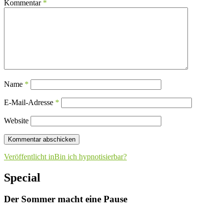
Kommentar
*
Name
*
E-Mail-Adresse
*
Website
Beitragsnavigation
Veröffentlicht in
Bin ich hypnotisierbar?
Special
Der Sommer macht eine Pause