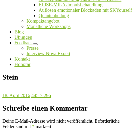
ELISE-MILA-Impulsbehandlung
Auflösen emotionaler Blockaden mit SKYourself
Quantenheilung
Kompaktangebot
Monatliche Workshops
Blog
Übungen
Feedback
Untermenü
Presse
öffnen
Interview Nova Expert
Kontakt
Honorar
Stein
Veröffentlicht
Originalgröße
18. April 2016
445 × 296
am
Schreibe einen Kommentar
Deine E-Mail-Adresse wird nicht veröffentlicht.
Erforderliche
Felder sind mit
*
markiert