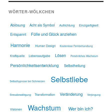
WÖRTER-WÖLKCHEN
Ablösung
Acht als Symbol
Aufrichtung
Einzigartigkeit
Fülle und Glück anziehen
Entspannt
Harmonie
Human Design
Kostenlose Fernbehandlung
Lösen
Kraftquelle
Lebensaufgabe
Persönliches Wachstum
Persönlichkeitsentwicklung
Selbstheilung
Selbstliebe
Selbsthypnose bei Schmerzen
Veränderung
Transformation
Stressbewältigung
Verjüngung
Wachstum
Wer bin ich?
Visionen