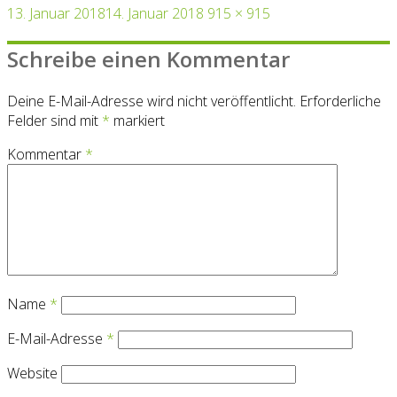
Veröffentlicht
Originalgröße
13. Januar 2018
14. Januar 2018
915 × 915
am
Schreibe einen Kommentar
Deine E-Mail-Adresse wird nicht veröffentlicht.
Erforderliche
Felder sind mit
*
markiert
Kommentar
*
Name
*
E-Mail-Adresse
*
Website