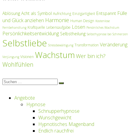
Fülle
Ablösung
Acht als Symbol
Entspannt
Aufrichtung
Einzigartigkeit
Harmonie
und Glück anziehen
Human Design
Kostenlose
Lösen
Kraftquelle
Lebensaufgabe
Fernbehandlung
Persönliches Wachstum
Persönlichkeitsentwicklung
Selbstheilung
Selbsthypnose bei Schmerzen
Selbstliebe
Veränderung
Transformation
Stressbewältigung
Wachstum
Wer bin ich?
Visionen
Verjüngung
Wohlfühlen
Suchen
Suchen
nach:
Angebote
Hypnose
Schnupperhypnose
Wunschgewicht
Hypnotisches Magenband
Endlich rauchfrei