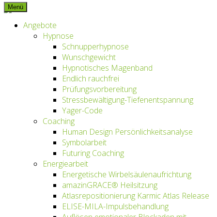
Menü
Inhalt
springen
Angebote
Hypnose
Schnupperhypnose
Wunschgewicht
Hypnotisches Magenband
Endlich rauchfrei
Prüfungsvorbereitung
Stressbewältigung-Tiefenentspannung
Yager-Code
Coaching
Human Design Persönlichkeitsanalyse
Symbolarbeit
Futuring Coaching
Energiearbeit
Energetische Wirbelsäulenaufrichtung
amazinGRACE® Heilsitzung
Atlasrepositionierung Karmic Atlas Release
ELISE-MILA-Impulsbehandlung