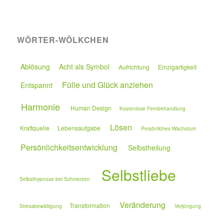
WÖRTER-WÖLKCHEN
Ablösung
Acht als Symbol
Aufrichtung
Einzigartigkeit
Fülle und Glück anziehen
Entspannt
Harmonie
Human Design
Kostenlose Fernbehandlung
Lösen
Kraftquelle
Lebensaufgabe
Persönliches Wachstum
Persönlichkeitsentwicklung
Selbstheilung
Selbstliebe
Selbsthypnose bei Schmerzen
Veränderung
Transformation
Stressbewältigung
Verjüngung