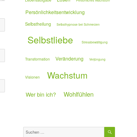
Persönliches Wachstum
Persönlichkeitsentwicklung
Selbstheilung
Selbsthypnose bei Schmerzen
Selbstliebe
Stressbewältigung
Veränderung
Transformation
Verjüngung
Wachstum
Visionen
Wohlfühlen
Wer bin ich?
SUCHEN
Suchen
nach: