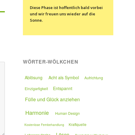
Diese Phase ist hoffentlich bald vorbei
und wir freuen uns wieder auf die
Sonne.
WÖRTER-WÖLKCHEN
Ablösung
Acht als Symbol
Aufrichtung
Entspannt
Einzigartigkeit
Fülle und Glück anziehen
Harmonie
Human Design
Kraftquelle
Kostenlose Fernbehandlung
Lösen
Lebensaufgabe