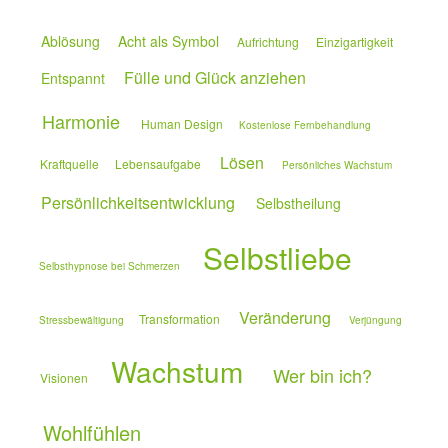
Ablösung
Acht als Symbol
Aufrichtung
Einzigartigkeit
Fülle und Glück anziehen
Entspannt
Harmonie
Human Design
Kostenlose Fernbehandlung
Lösen
Kraftquelle
Lebensaufgabe
Persönliches Wachstum
Persönlichkeitsentwicklung
Selbstheilung
Selbstliebe
Selbsthypnose bei Schmerzen
Veränderung
Transformation
Stressbewältigung
Verjüngung
Wachstum
Wer bin ich?
Visionen
Wohlfühlen