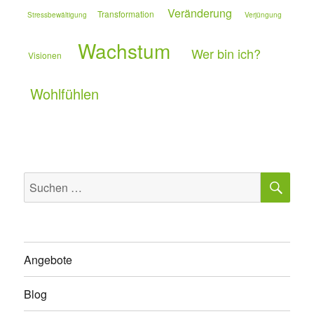
Veränderung
Transformation
Stressbewältigung
Verjüngung
Wachstum
Wer bin ich?
Visionen
Wohlfühlen
SU
Suchen
nach:
Angebote
Blog