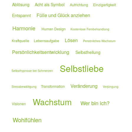
Ablösung
Acht als Symbol
Aufrichtung
Einzigartigkeit
Fülle und Glück anziehen
Entspannt
Harmonie
Human Design
Kostenlose Fernbehandlung
Lösen
Kraftquelle
Lebensaufgabe
Persönliches Wachstum
Persönlichkeitsentwicklung
Selbstheilung
Selbstliebe
Selbsthypnose bei Schmerzen
Veränderung
Transformation
Stressbewältigung
Verjüngung
Wachstum
Wer bin ich?
Visionen
Wohlfühlen