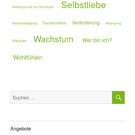
Selbstliebe
Selbsthypnose bei Schmerzen
Veränderung
Transformation
Stressbewältigung
Verjüngung
Wachstum
Wer bin ich?
Visionen
Wohlfühlen
SU
Suchen
nach:
Angebote