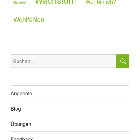
Wachstum
Wer bin ich?
Visionen
Wohlfühlen
SU
Suchen
nach:
Angebote
Blog
Übungen
Feedback