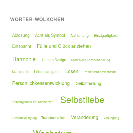
WÖRTER-WÖLKCHEN
Ablösung
Acht als Symbol
Aufrichtung
Einzigartigkeit
Fülle und Glück anziehen
Entspannt
Harmonie
Human Design
Kostenlose Fernbehandlung
Lösen
Kraftquelle
Lebensaufgabe
Persönliches Wachstum
Persönlichkeitsentwicklung
Selbstheilung
Selbstliebe
Selbsthypnose bei Schmerzen
Veränderung
Transformation
Stressbewältigung
Verjüngung