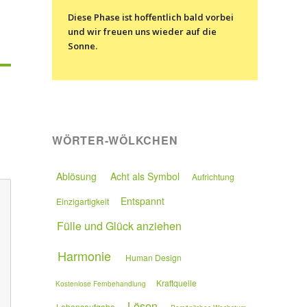
Diese Phase ist hoffentlich bald vorbei
und wir freuen uns wieder auf die
Sonne.
WÖRTER-WÖLKCHEN
Ablösung
Acht als Symbol
Aufrichtung
Entspannt
Einzigartigkeit
Fülle und Glück anziehen
Harmonie
Human Design
Kraftquelle
Kostenlose Fernbehandlung
Lösen
Lebensaufgabe