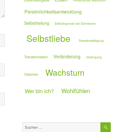
Persönliches Wachstum
Persönlichkeitsentwicklung
Selbstheilung
Selbsthypnose bei Schmerzen
Selbstliebe
Stressbewältigung
Veränderung
Transformation
Verjüngung
Wachstum
Visionen
Wohlfühlen
Wer bin ich?
SUCHEN
Suchen
nach: